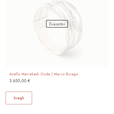
Esaurito
Anello Marrakesh Onde | Marco Bicego
3.650,00
€
Questo
prodotto
Scegli
ha
più