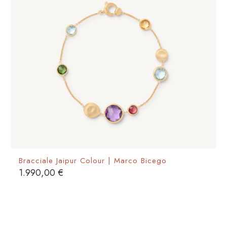
possono
essere
scelte
nella
pagina
del
prodotto
Bracciale Jaipur Colour | Marco Bicego
1.990,00
€