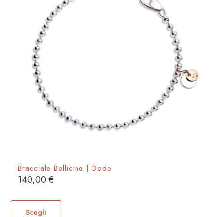
Bracciale Bollicine | Dodo
140,00
€
Questo
prodotto
Scegli