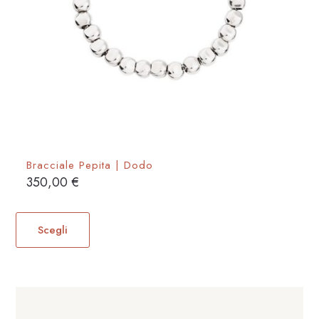
Bracciale Pepita | Dodo
350,00
€
Questo
prodotto
Scegli
ha
più
varianti.
Le
opzioni