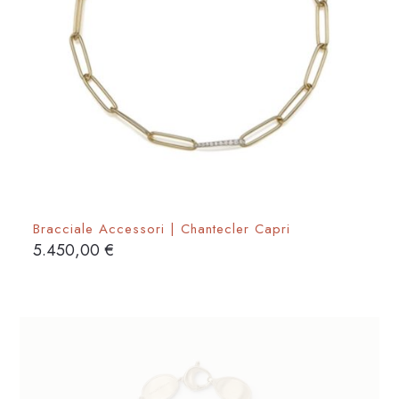
del
prodotto
Bracciale Accessori | Chantecler Capri
5.450,00
€