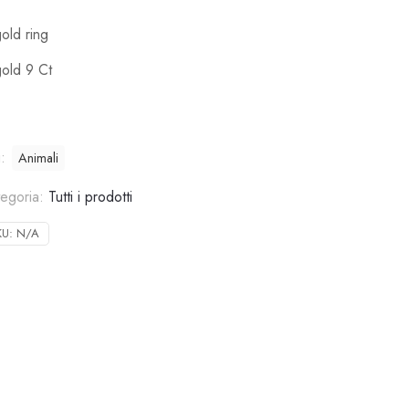
old ring
old 9 Ct
g:
Animali
egoria:
Tutti i prodotti
KU:
N/A