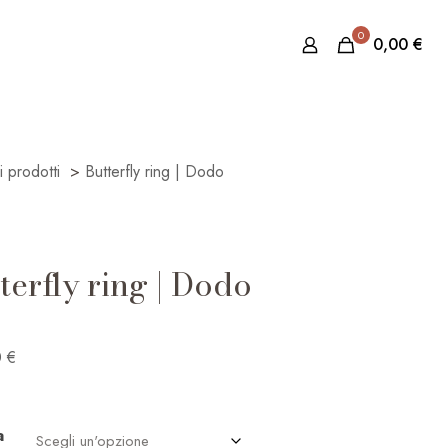
0
0,00
€
 i prodotti
>
Butterfly ring | Dodo
terfly ring | Dodo
0
€
a