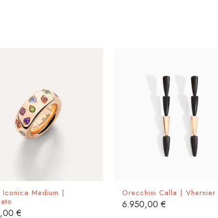
o Iconica Medium |
Orecchini Calla | Vhernier
lato
6.950,00
€
0,00
€