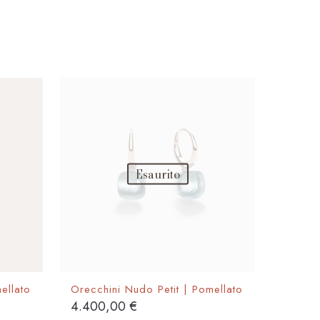
originale
attuale
era:
è:
1.180,00 €.
1.062,00 €.
Esaurito
ellato
Orecchini Nudo Petit | Pomellato
4.400,00
€