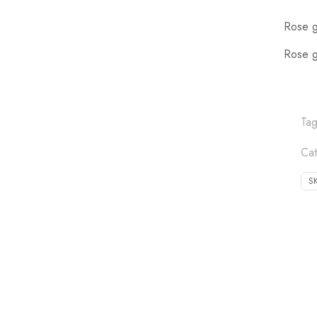
Rose g
Rose g
Ta
Cat
S