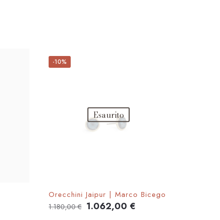
-10%
Esaurito
Orecchini Jaipur | Marco Bicego
Il
Il
1.062,00
€
1.180,00
€
prezzo
prezzo