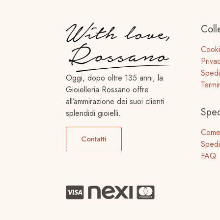
Coll
Cooki
Priva
Spedi
Oggi, dopo oltre 135 anni, la
Termi
Gioielleria Rossano offre
all’ammirazione dei suoi clienti
Sped
splendidi gioielli.
Come
Contatti
Spedi
FAQ