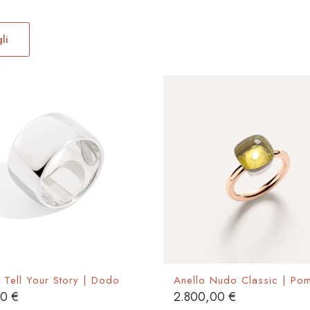
Questo
prodotto
li
ha
più
varianti.
Le
opzioni
possono
essere
scelte
nella
pagina
del
prodotto
 Tell Your Story | Dodo
Anello Nudo Classic | Pom
00
€
2.800,00
€