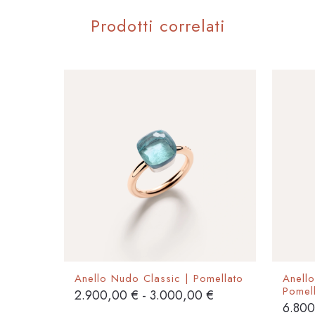
Prodotti correlati
Anello Nudo Classic | Pomellato
Anell
Pomel
Fascia
2.900,00
€
-
3.000,00
€
6.80
di