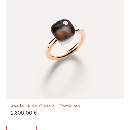
essere
scelte
nella
pagina
del
prodotto
Anello Nudo Classic | Pomellato
2.800,00
€
Questo