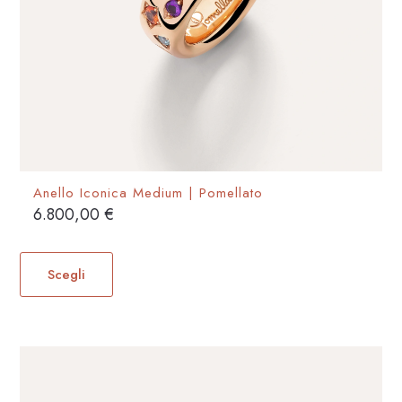
Anello Iconica Medium | Pomellato
6.800,00
€
Questo
prodotto
Scegli
ha
più
varianti.
Le
opzioni
possono