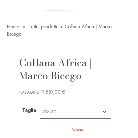
Home
>
Tutti i prodotti
>
Collana Africa | Marco
Bicego
Collana Africa |
Marco Bicego
Il
Il
1.557,00
€
1.730,00
€
prezzo
prezzo
originale
attuale
Taglia
era:
è:
1.730,00 €.
1.557,00 €.
Svuota