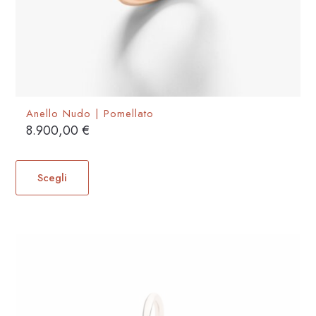
Anello Nudo | Pomellato
8.900,00
€
Questo
prodotto
Scegli
ha
più
varianti.
Le
opzioni
possono
essere
scelte