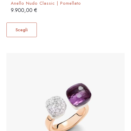
Anello Nudo Classic | Pomellato
9.900,00
€
Questo
prodotto
Scegli
ha
più
varianti.
Le
opzioni
possono
essere
scelte
nella
pagina
del
prodotto