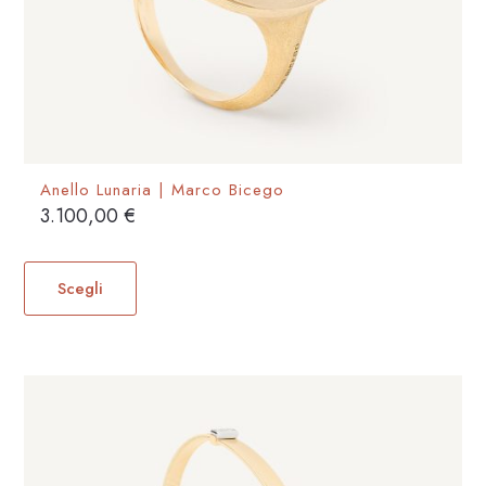
prodotto
Anello Lunaria | Marco Bicego
3.100,00
€
Questo
prodotto
Scegli
ha
più
varianti.
Le
opzioni
possono
essere