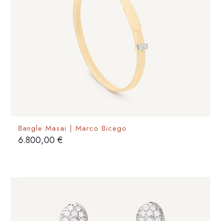
scelte
nella
pagina
del
prodotto
Bangle Masai | Marco Bicego
6.800,00
€