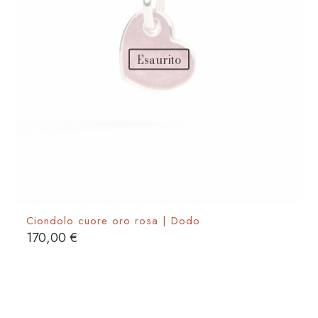
nella
pagina
del
Esaurito
prodotto
Ciondolo cuore oro rosa | Dodo
170,00
€