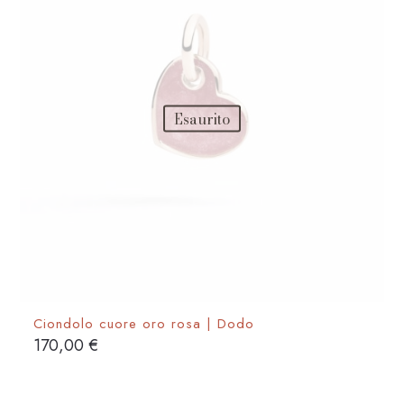
essere
scelte
nella
pagina
del
Esaurito
prodotto
Ciondolo cuore oro rosa | Dodo
170,00
€