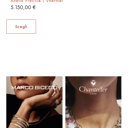
Anello Freccia | Vhernier
5.150,00
€
Questo
prodotto
Scegli
ha
più
varianti.
Le
opzioni
possono
essere
scelte
nella
pagina
del
prodotto