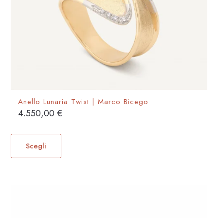
pagina
del
prodotto
Anello Lunaria Twist | Marco Bicego
4.550,00
€
Questo
prodotto
Scegli
ha
più
varianti.
Le
opzioni
possono