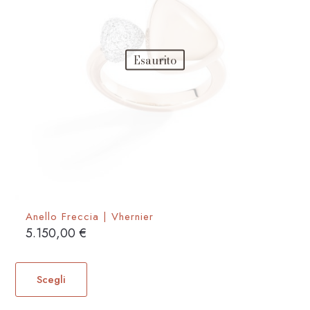
nella
pagina
del
Esaurito
prodotto
Anello Freccia | Vhernier
5.150,00
€
Questo
prodotto
Scegli
ha
più