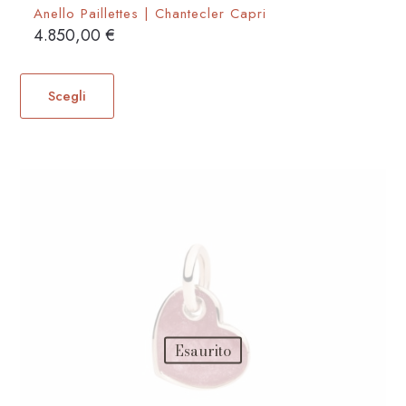
Anello Paillettes | Chantecler Capri
4.850,00
€
Questo
prodotto
Scegli
ha
più
varianti.
Le
opzioni
possono
essere
scelte
nella
pagina
del
Esaurito
prodotto