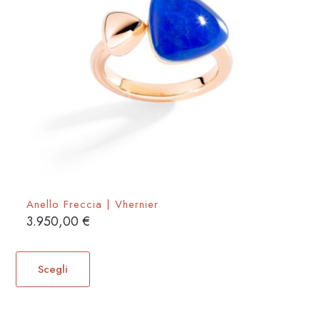
Anello Freccia | Vhernier
3.950,00
€
Questo
prodotto
Scegli
ha
più
varianti.