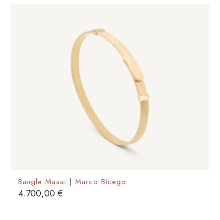
Le
opzioni
possono
essere
scelte
nella
pagina
del
prodotto
Bangle Masai | Marco Bicego
4.700,00
€