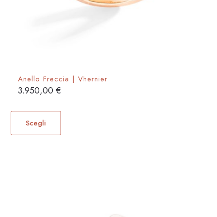
Anello Freccia | Vhernier
3.950,00
€
Questo
prodotto
Scegli
ha
più
varianti.
Le
opzioni
possono
essere
scelte