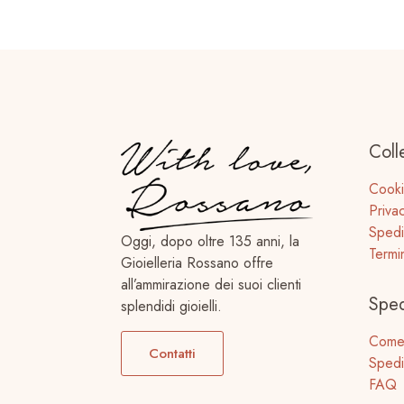
Coll
Cooki
Priva
Spedi
Oggi, dopo oltre 135 anni, la
Termi
Gioielleria Rossano offre
all’ammirazione dei suoi clienti
Sped
splendidi gioielli.
Come
Contatti
Spedi
FAQ