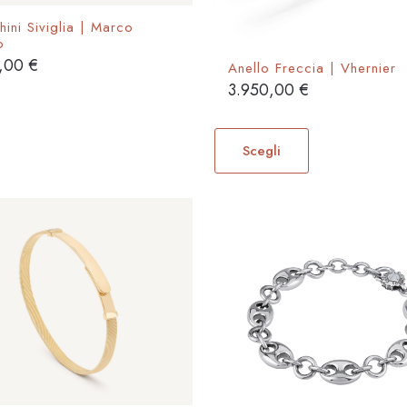
ini Siviglia | Marco
o
0,00
€
Anello Freccia | Vhernier
3.950,00
€
Questo
prodotto
Scegli
ha
più
varianti.
Le
opzioni
possono
essere
scelte
nella
pagina
del