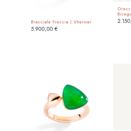
Orecch
Biceg
2.15
Bracciale Freccia | Vhernier
5.900,00
€