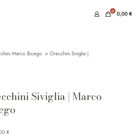
0
0,00
€
chini Marco Bicego
>
Orecchini Siviglia |
cchini Siviglia | Marco
ego
,00
€