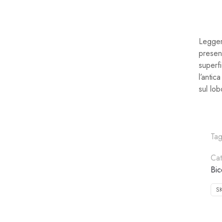
Leggeri
presen
superf
l’antic
sul lob
Ta
Ca
Bi
S