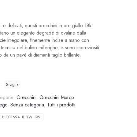
 e delicati, questi orecchini in oro giallo 18kt
tano un elegante degradé di ovaline dalla
icie irregolare, finemente incise a mano con
a tecnica del bulino millerighe, e sono impreziositi
o da un pavé di diamanti taglio brillante.
g:
Siviglia
tegorie:
Orecchini
,
Orecchini Marco
cego
,
Senza categoria
,
Tutti i prodotti
KU:
OB1694_B_YW_Q6