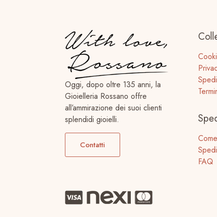
Coll
Cooki
Priva
Spedi
Oggi, dopo oltre 135 anni, la
Termi
Gioielleria Rossano offre
all’ammirazione dei suoi clienti
Sped
splendidi gioielli.
Come
Contatti
Spedi
FAQ