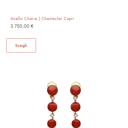
Anello Cherie | Chantecler Capri
3.750,00
€
Questo
prodotto
Scegli
ha
più
varianti.
Le
opzioni
possono
essere
scelte
nella
pagina
del
prodotto