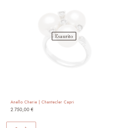
Esaurito
Anello Cherie | Chantecler Capri
2.750,00
€
Questo
prodotto