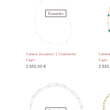
possono
essere
Esaurito
scelte
nella
pagina
del
prodotto
Catena Accessori | Chantecler
Catena
Capri
Capri
2.850,00
€
2.850