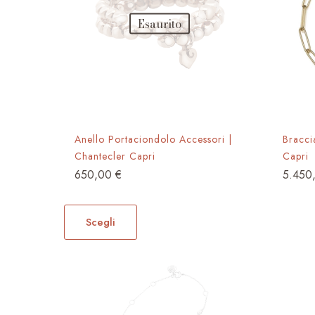
Esaurito
Anello Portaciondolo Accessori |
Bracci
Chantecler Capri
Capri
650,00
€
5.450
Questo
prodotto
Scegli
ha
più
varianti.
Le
opzioni