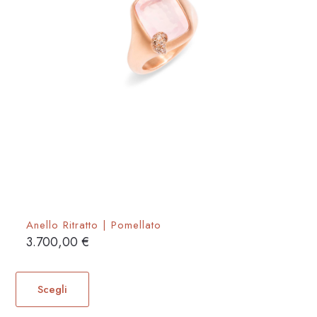
prodotto
Anello Ritratto | Pomellato
3.700,00
€
Questo
prodotto
Scegli
ha