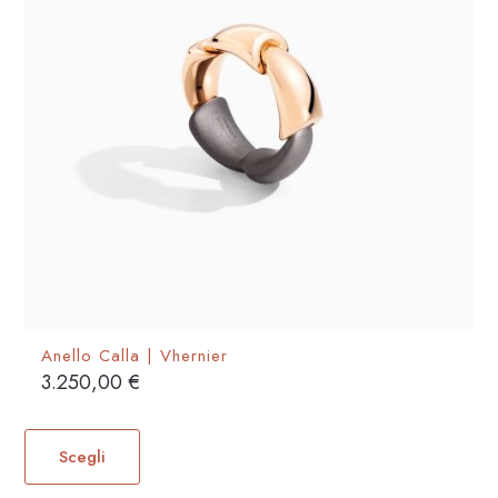
nella
pagina
del
prodotto
Anello Calla | Vhernier
3.250,00
€
Questo
prodotto
Scegli
ha