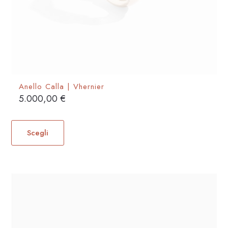
Anello Calla | Vhernier
5.000,00
€
Questo
prodotto
Scegli
ha
più
varianti.
Le
opzioni
possono
essere
scelte