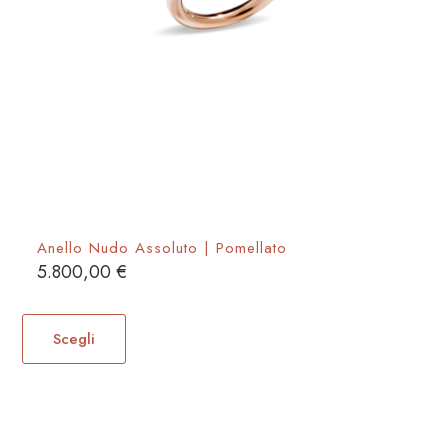
Anello Nudo Assoluto | Pomellato
5.800,00
€
Questo
prodotto
Scegli
ha
più
varianti.
Le