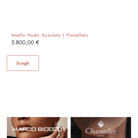
Anello Nudo Assoluto | Pomellato
5.800,00
€
Questo
prodotto
Scegli
ha
più
varianti.
Le
opzioni
possono
essere
scelte
nella
pagina