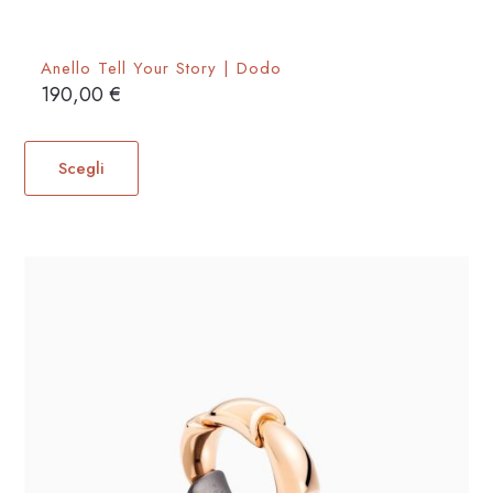
Anello Tell Your Story | Dodo
190,00
€
Questo
prodotto
Scegli
ha
più
varianti.
Le
opzioni
possono
essere
scelte
nella
pagina
del
prodotto