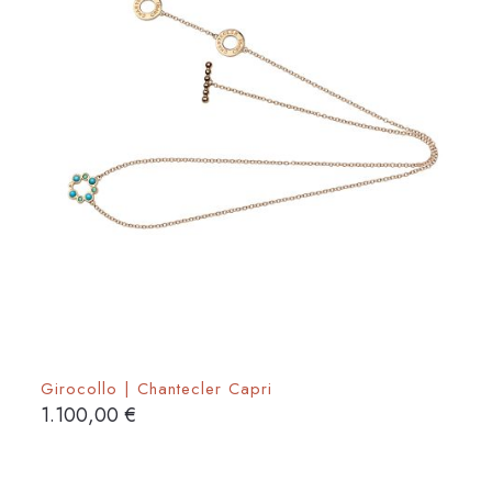
nella
pagina
del
prodotto
Girocollo | Chantecler Capri
1.100,00
€