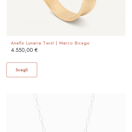
Anello Lunaria Twist | Marco Bicego
4.550,00
€
Questo
prodotto
Scegli
ha
più
varianti.
Le
opzioni
possono
essere
scelte
nella