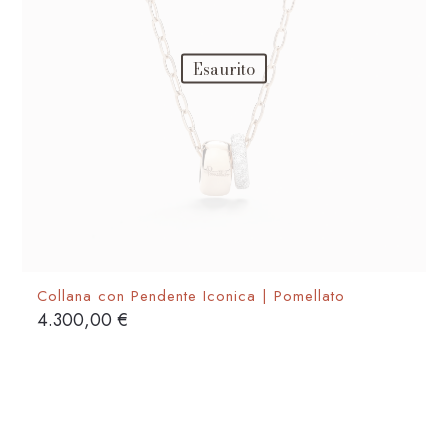
pagina
del
Esaurito
prodotto
Collana con Pendente Iconica | Pomellato
4.300,00
€