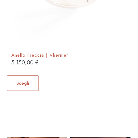
Anello Freccia | Vhernier
5.150,00
€
Questo
prodotto
Scegli
ha
più
varianti.
Le
opzioni
possono
essere