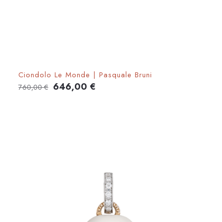
Ciondolo Le Monde | Pasquale Bruni
Il
Il
646,00
€
760,00
€
prezzo
prezzo
originale
attuale
era:
è:
760,00 €.
646,00 €.