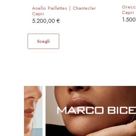
Orecch
Anello Paillettes | Chantecler
Capri
Capri
1.50
5.200,00
€
Questo
prodotto
Scegli
ha
più
varianti.
Le
opzioni
possono
essere
scelte
nella
pagina
del
prodotto