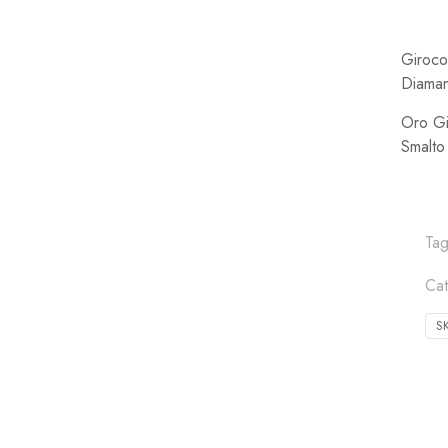
Giroco
Diaman
Oro Gi
Smalto
Ta
Ca
S