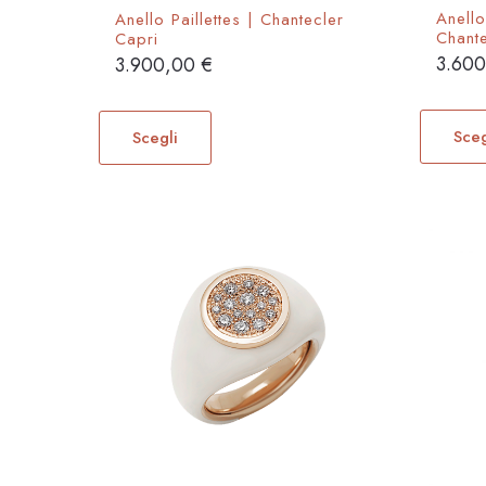
Anello
Anello Paillettes | Chantecler
Chant
Capri
3.60
3.900,00
€
Questo
prodotto
Sceg
Scegli
ha
più
varianti.
Le
opzioni
possono
essere
scelte
nella
pagina
del
prodotto