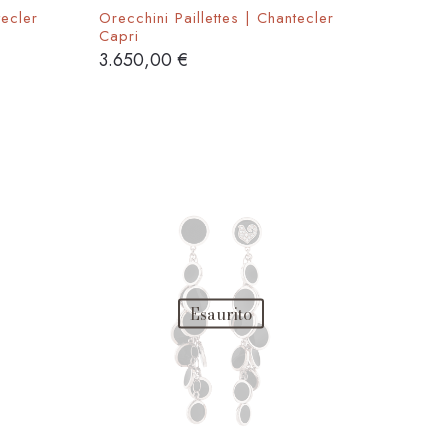
tecler
Orecchini Paillettes | Chantecler
Capri
3.650,00
€
Esaurito