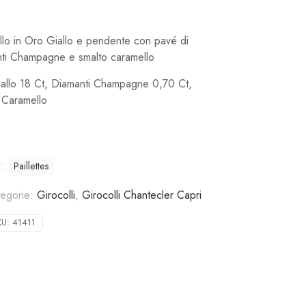
llo in Oro Giallo e pendente con pavé di
ti Champagne e smalto caramello
allo 18 Ct, Diamanti Champagne 0,70 Ct,
 Caramello
g:
Paillettes
tegorie:
Girocolli
,
Girocolli Chantecler Capri
KU:
41411