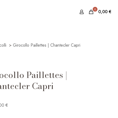
0
0,00
€
olli
>
Girocollo Paillettes | Chantecler Capri
ocollo Paillettes |
ntecler Capri
,00
€