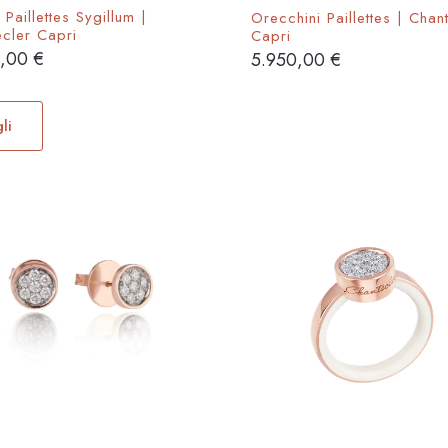
 Paillettes Sygillum |
Orecchini Paillettes | Chan
ecler Capri
Capri
0,00
€
5.950,00
€
Questo
prodotto
li
ha
più
varianti.
Le
opzioni
possono
essere
scelte
nella
pagina
del
prodotto