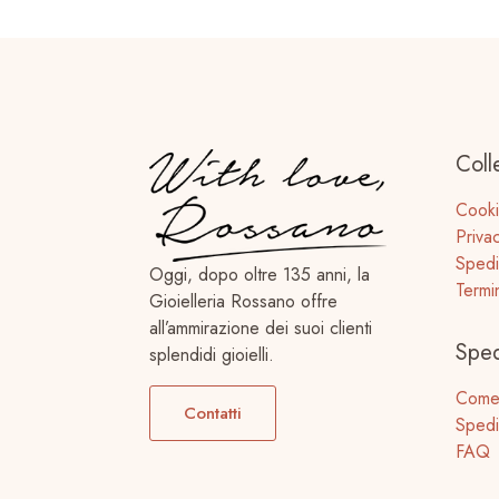
Coll
Cooki
Priva
Spedi
Oggi, dopo oltre 135 anni, la
Termi
Gioielleria Rossano offre
all’ammirazione dei suoi clienti
Sped
splendidi gioielli.
Come
Contatti
Spedi
FAQ