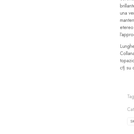
brillan
una ver
mantene
etereo
l’appr
Lunghe
Collan
topazi
ct) su 
Ta
Ca
S