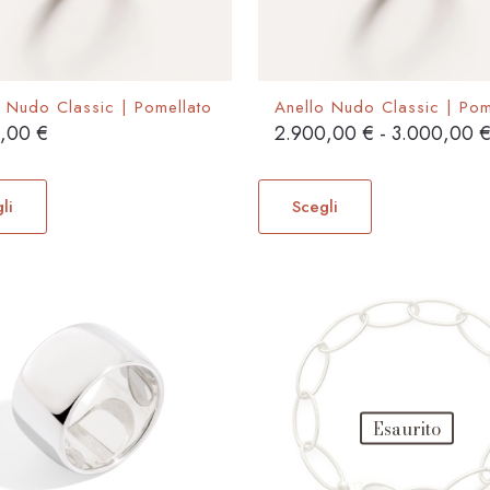
o Nudo Classic | Pomellato
Anello Nudo Classic | Pom
0,00
€
2.900,00
€
-
3.000,00
Questo
Questo
prodotto
prodotto
li
Scegli
ha
ha
più
più
varianti.
varianti.
Le
Le
opzioni
opzioni
possono
possono
essere
essere
scelte
scelte
Esaurito
nella
nella
pagina
pagina
del
del