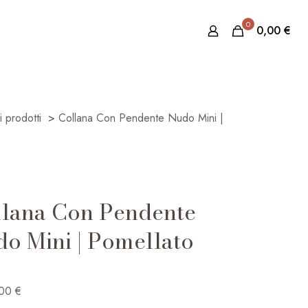
0
0,00
€
 i prodotti
>
Collana Con Pendente Nudo Mini |
lana Con Pendente
o Mini | Pomellato
,00
€