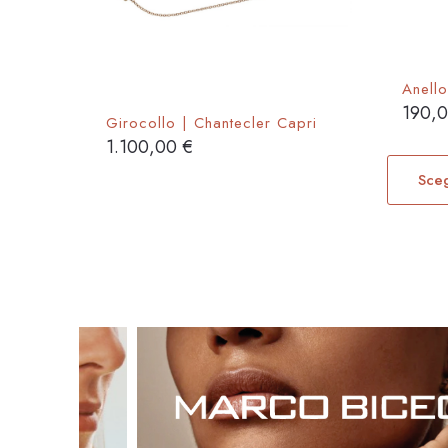
prodotto
Anello
190,
Girocollo | Chantecler Capri
1.100,00
€
Sceg