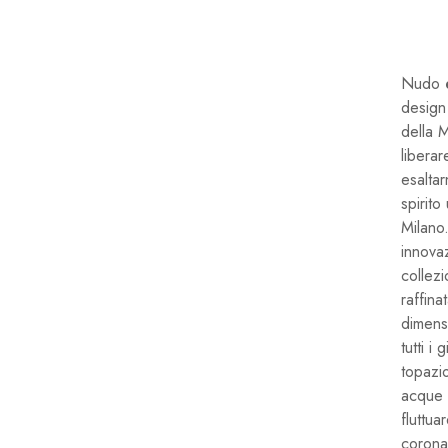
Nudo è
design
della M
liberar
esaltar
spirito
Milano.
innovaz
collez
raffina
dimens
tutti 
topazio
acque 
fluttua
coronat