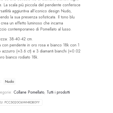
te. La scala più piccola del pendente conferisce
satilità aggiuntiva all’iconico design Nudo,
ndo la sua presenza sofisticata. Il tono blu
 crea un effetto luminoso che incarna
occio contemporaneo di Pomellato al lusso.
zza: 38-40-42 cm.
a con pendente in oro rosa e bianco 18k con 1
o azzurro (≈3.6 ct) e 3 diamanti bianchi (≈0.02
oro bianco rodiato 18k.
g:
Nudo
tegorie:
Collane Pomellato
,
Tutti i prodotti
KU:
PCC5020O6WHRDB0YY