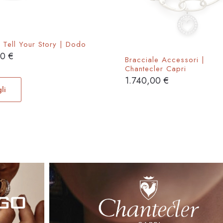
prodotto
prodotto
 Tell Your Story | Dodo
00
€
Bracciale Accessori |
Chantecler Capri
Questo
1.740,00
€
prodotto
li
ha
più
varianti.
Le
opzioni
possono
essere
scelte
nella
pagina
del