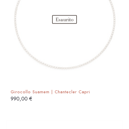
del
prodotto
Esaurito
Girocollo Suamem | Chantecler Capri
990,00
€