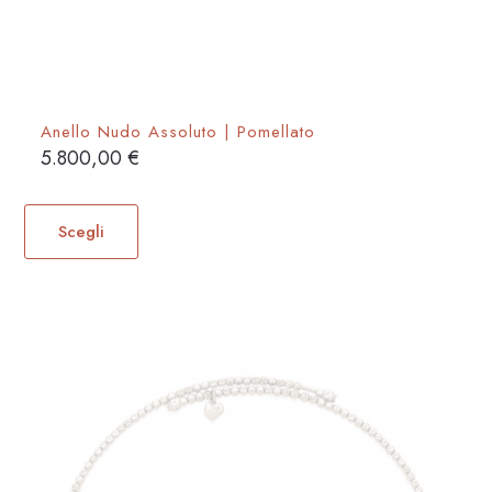
Anello Nudo Assoluto | Pomellato
5.800,00
€
Questo
prodotto
Scegli
ha
più
varianti.
Le
opzioni
possono
essere
scelte
nella
pagina