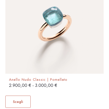
scelte
nella
pagina
del
prodotto
Anello Nudo Classic | Pomellato
Fascia
2.900,00
€
-
3.000,00
€
di
Questo
prezzo:
prodotto
Scegli
da
ha
2.900,00 €