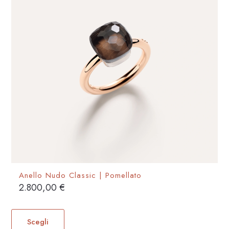
scelte
nella
pagina
del
prodotto
Anello Nudo Classic | Pomellato
2.800,00
€
Questo
prodotto
Scegli