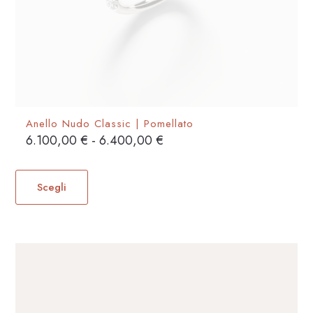
Anello Nudo Classic | Pomellato
Fascia
6.100,00
€
-
6.400,00
€
di
Questo
prezzo:
prodotto
Scegli
da
ha
6.100,00 €
più
a
varianti.
6.400,00 €
Le
opzioni
possono
essere