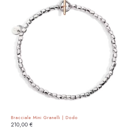
opzioni
possono
essere
scelte
nella
pagina
del
prodotto
Bracciale Mini Granelli | Dodo
210,00
€