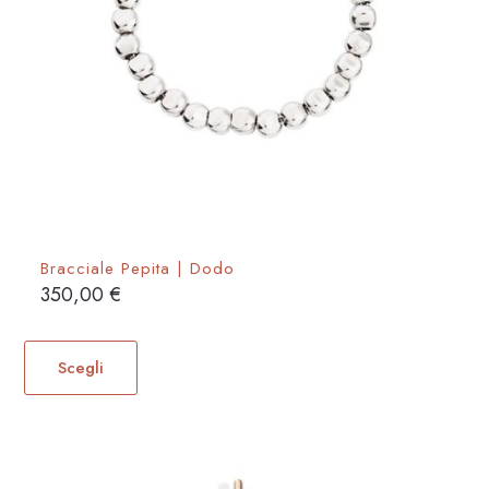
Bracciale Pepita | Dodo
350,00
€
Questo
prodotto
Scegli
ha
più
varianti.
Le