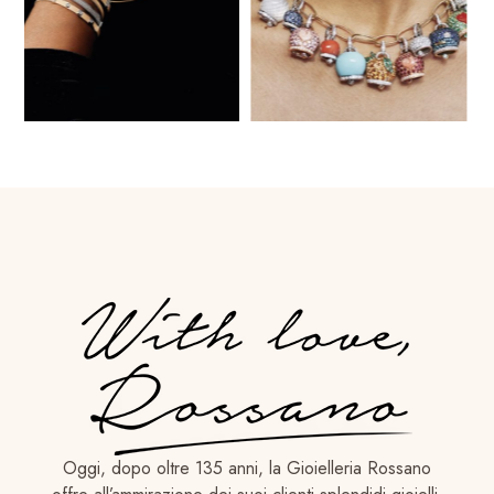
Oggi, dopo oltre 135 anni, la Gioielleria Rossano