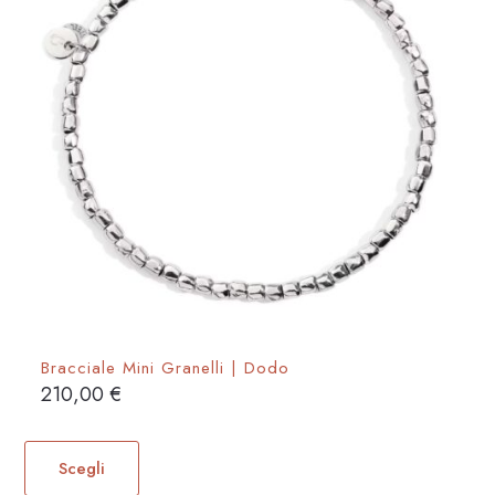
Bracciale Mini Granelli | Dodo
210,00
€
Questo
prodotto
Scegli
ha