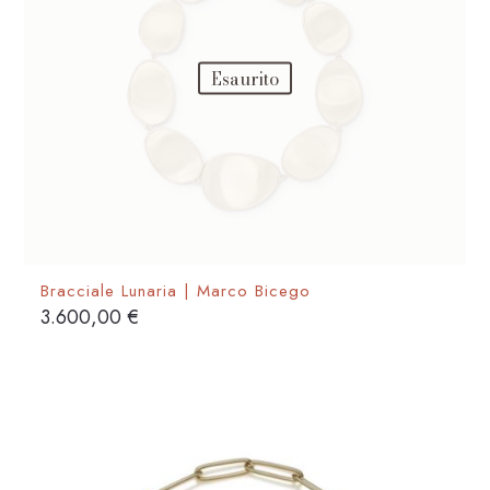
scelte
nella
pagina
Esaurito
del
prodotto
Bracciale Lunaria | Marco Bicego
3.600,00
€