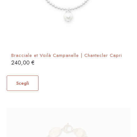
Bracciale et Voilà Campanelle | Chantecler Capri
240,00
€
Questo
prodotto
Scegli
ha
più
varianti.
Le
opzioni
possono
essere