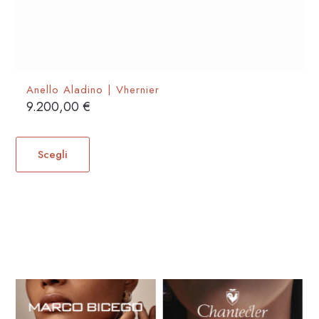
Anello Aladino | Vhernier
9.200,00
€
Questo
prodotto
Scegli
ha
più
varianti.
Le
opzioni
possono
essere
scelte
nella