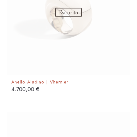
del
Esaurito
prodotto
Anello Aladino | Vhernier
4.700,00
€