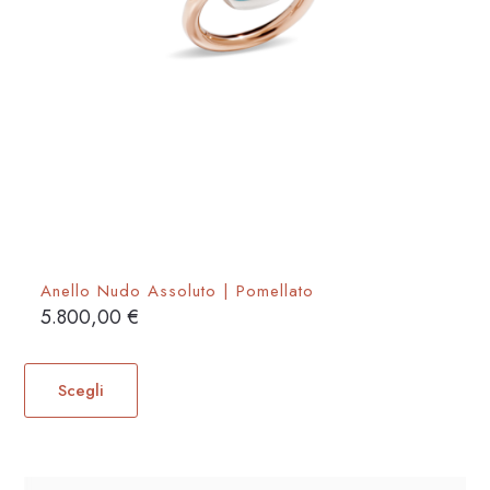
Anello Nudo Assoluto | Pomellato
5.800,00
€
Questo
prodotto
Scegli
ha
più
varianti.
Le