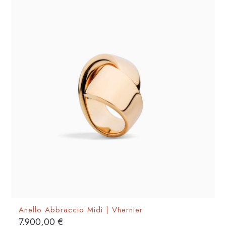
opzioni
possono
essere
scelte
nella
pagina
del
prodotto
Anello Abbraccio Midi | Vhernier
7.900,00
€