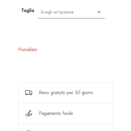
di
prezzo:
Taglia
da
3.600,00 €
a
3.900,00 €
Pomellato
Reso gratuito per 30 giorni
Pagamento facile