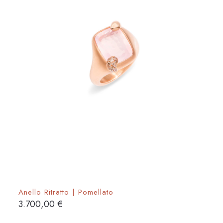
nella
pagina
del
prodotto
Anello Ritratto | Pomellato
3.700,00
€
Questo