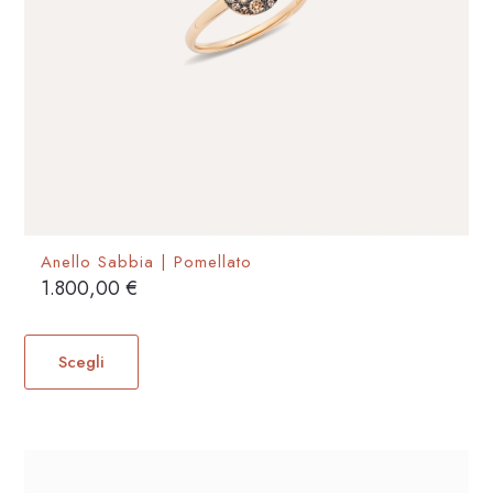
prodotto
Anello Sabbia | Pomellato
1.800,00
€
Questo
prodotto
Scegli
ha
più
varianti.
Le
opzioni