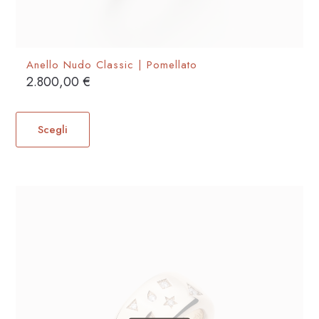
Anello Nudo Classic | Pomellato
2.800,00
€
Questo
prodotto
Scegli
ha
più
varianti.
Le
opzioni
possono
essere
scelte
nella
pagina
del