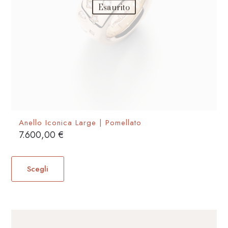
Esaurito
prodotto
Anello Iconica Large | Pomellato
7.600,00
€
Questo
prodotto
Scegli
ha
più
varianti.
Le
opzioni