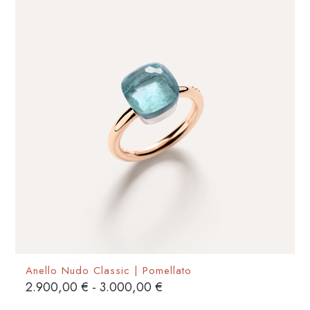
possono
essere
scelte
nella
pagina
del
prodotto
Anello Nudo Classic | Pomellato
Fascia
2.900,00
€
-
3.000,00
€
di