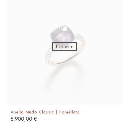
possono
essere
scelte
nella
pagina
del
Esaurito
prodotto
Anello Nudo Classic | Pomellato
5.900,00
€