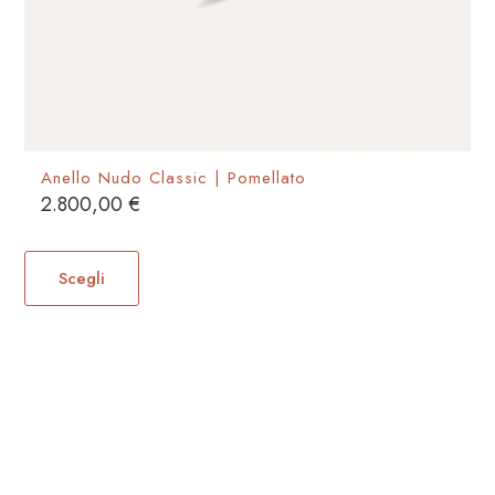
Anello Nudo Classic | Pomellato
2.800,00
€
Questo
prodotto
Scegli
ha
più
varianti.
Le
opzioni
possono
essere
scelte