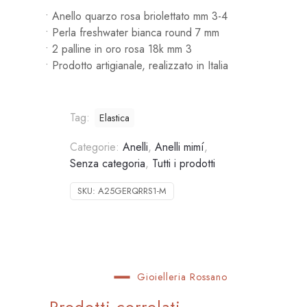
• Anello quarzo rosa briolettato mm 3-4
• Perla freshwater bianca round 7 mm
• 2 palline in oro rosa 18k mm 3
• Prodotto artigianale, realizzato in Italia
Tag:
Elastica
Categorie:
Anelli
,
Anelli mimí
,
Senza categoria
,
Tutti i prodotti
SKU:
A25GERQRRS1-M
Gioielleria Rossano
Prodotti correlati